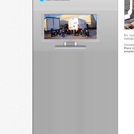
En nue
trabajo
Contamo
Para n
enumer