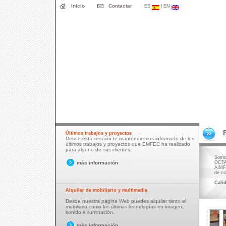
Inicio
Contactar
ES
| EN
Últimos trabajos y proyectos
Desde esta sección te mantendremos informado de los
últimos trabajos y proyectos que EMFEC ha realizado
para alguno de sus clientes.
Somo
más información
OCTA
AIMFE
de co
Cali
Alquiler de mobiliario y multimedia
Desde nuestra página Web puedes alquilar tanto el
mobiliario como las últimas tecnologías en imagen,
sonido e iluminación.
más información