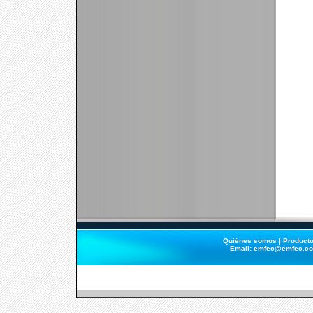
Quiénes somos
|
Product
Email:
emfec@emfec.c